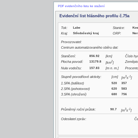
PDF evidenčního listu ke stažení
Evidenční list hlásného profilu č.75a
Tok:
Labe
Stanice:
Kos
Kraj:
Středočeský kraj
ORP:
Ner
Provozovatel:
Centrum automatizovaného sběru dat:
Staničení:
856.92
[km]
Číslo hy
Plocha povodí:
13179.8
2
Zeměpis
[km
]
Nula vodočtu:
157.83
[m n. m.]
Procento
Stupně povodňové aktivity:
[cm]
3
-1
[m
s
]
1.SPA (bdělost)
520
357
2.SPA (pohotovost)
620
583
3.SPA (ohrožení)
680
756
Průměrný roční průtok:
90.7
3
-1
[m
s
]
Odesilatel zpráv:
Če