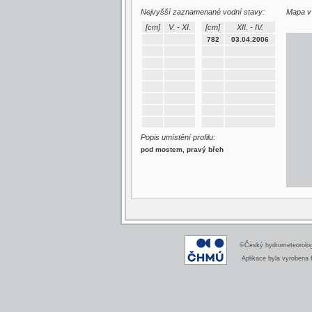
Nejvyšší zaznamenané vodní stavy:
Mapa v 
[cm]
V. - XI.
[cm]
XII. - IV.
782
03.04.2006
Popis umístění profilu:
pod mostem, pravý břeh
©Český hydrometeorologi
Aplikace byla vyrobena