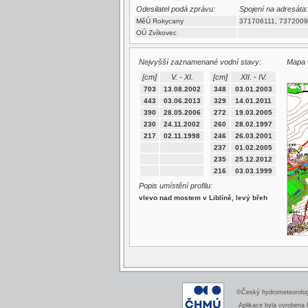
Odesilatel podá zprávu:
Spojení na adresáta:
MěÚ Rokycany
371706111, 7372009
OÚ Zvíkovec
Nejvyšší zaznamenané vodní stavy:
Mapa v
[cm]
V. - XI.
[cm]
XII. - IV.
703
13.08.2002
348
03.01.2003
443
03.06.2013
329
14.01.2011
390
28.05.2006
272
19.03.2005
230
24.11.2002
260
28.02.1997
217
02.11.1998
246
26.03.2001
237
01.02.2005
235
25.12.2012
216
03.03.1999
Popis umístění profilu:
vlevo nad mostem v Liblíně, levý břeh
©Český hydrometeorologi
Aplikace byla vyrobena