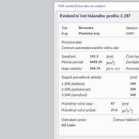
PDF evidenčního listu ke stažení
Evidenční list hlásného profilu č.197
Tok:
Berounka
Stanice:
Kraj:
Plzeňský kraj
ORP:
Provozovatel:
Centrum automatizovaného sběru dat:
Staničení:
101.3
[km]
Číslo hy
Plocha povodí:
6455.15
2
Zeměpis
[km
]
Nula vodočtu:
269.75
[m n. m.]
Procento
Stupně povodňové aktivity:
[cm]
1.SPA (bdělost)
180
2.SPA (pohotovost)
260
3.SPA (ohrožení)
340
Průměrný roční stav:
67
[cm]
Průměrný roční průtok:
27.6
3
-1
[m
s
]
Odesilatel zpráv:
Četnost hlášení 
OÚ Liblín