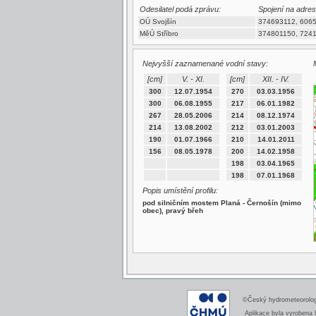
Odesilatel podá zprávu:
Spojení na adres
OÚ Svojšín
374693112, 606
MěÚ Stříbro
374801150, 724
Nejvyšší zaznamenané vodní stavy:
[cm]
V. - XI.
[cm]
XII. - IV.
300
12.07.1954
270
03.03.1956
300
06.08.1955
217
06.01.1982
267
28.05.2006
214
08.12.1974
214
13.08.2002
212
03.01.2003
190
01.07.1966
210
14.01.2011
156
08.05.1978
200
14.02.1958
198
03.04.1965
198
07.01.1968
Popis umístění profilu:
pod silničním mostem Planá - Černošín (mimo
obec), pravý břeh
©Český hydrometeorologi
Aplikace byla vyrobena