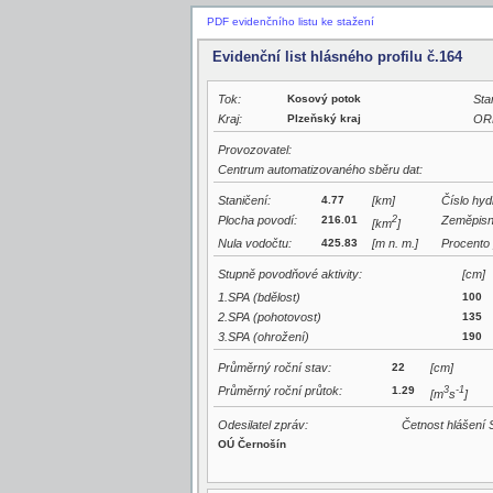
PDF evidenčního listu ke stažení
Evidenční list hlásného profilu č.164
Tok:
Kosový potok
Sta
Kraj:
Plzeňský kraj
OR
Provozovatel:
Centrum automatizovaného sběru dat:
Staničení:
4.77
[km]
Číslo hyd
Plocha povodí:
216.01
2
Zeměpisn
[km
]
Nula vodočtu:
425.83
[m n. m.]
Procento 
Stupně povodňové aktivity:
[cm]
1.SPA (bdělost)
100
2.SPA (pohotovost)
135
3.SPA (ohrožení)
190
Průměrný roční stav:
22
[cm]
Průměrný roční průtok:
1.29
3
-1
[m
s
]
Odesilatel zpráv:
Četnost hlášení 
OÚ Černošín