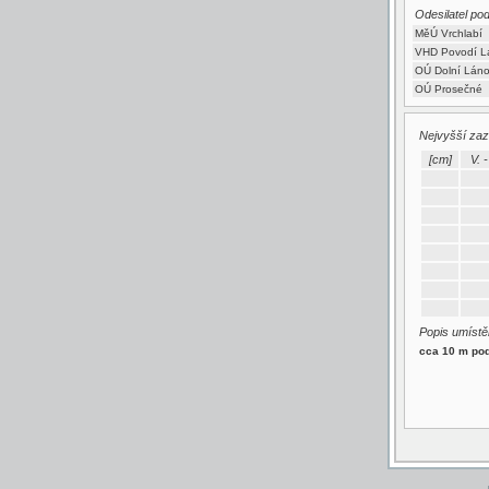
Odesilatel po
MěÚ Vrchlabí
VHD Povodí L
OÚ Dolní Lán
OÚ Prosečné
Nejvyšší za
[cm]
V. -
Popis umístěn
cca 10 m po