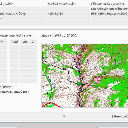
dá zprávu:
Spojení na adresáta:
Příjemce dále vyrozumí:
KrÚ Královéhradeckého kra
abe Hradec Králové
495088730
RPP ČHMÚ Hradec Králové
ov
znamenané vodní stavy:
Mapa v měřítku 1:50 000:
 XI.
[cm]
XII. - IV.
í profilu:
d mostem, pravý břeh
3
[ Generová