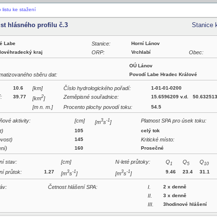
listu ke stažení
ist hlásného profilu č.3
Stanice 
é Labe
Stanice:
Horní Lánov
lovéhradecký kraj
ORP:
Vrchlabí
Obec:
OÚ Lánov
matizovaného sběru dat:
Povodí Labe Hradec Králové
10.6
[km]
Číslo hydrologického pořadí:
1-01-01-0200
:
39.77
2
Zeměpisné souřadnice:
15.6596209 v.d. 50.632513
[km
]
[m n. m.]
Procento plochy povodí toku:
54.5
ové aktivity:
[cm]
3
-1
Platnost SPA pro úsek toku:
[m
s
]
t)
105
celý tok
vost)
145
Kritické místo:
ní)
160
Prosečné
í stav:
[cm]
N-leté průtoky:
Q
Q
Q
1
5
10
í průtok:
1.27
3
-1
3
-1
9.46
23.4
31.1
[m
s
]
[m
s
]
áv:
Četnost hlášení SPA:
I.
2 x denně
II.
3 x denně
III.
3hodinové hlášení