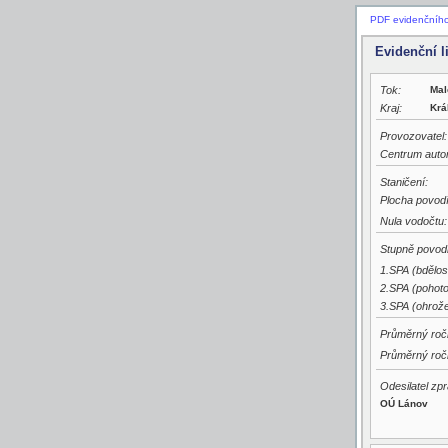
PDF evidenčního 
Evidenční l
Tok:
Mal
Kraj:
Krá
Provozovatel:
Centrum auto
Staničení:
Plocha povodí
Nula vodočtu:
Stupně povodň
1.SPA (bdělos
2.SPA (pohoto
3.SPA (ohrože
Průměrný ročn
Průměrný ročn
Odesilatel zpr
OÚ Lánov