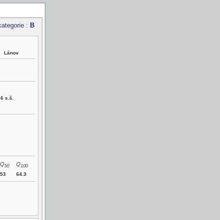
kategorie :
B
Lánov
6 s.š.
Q
Q
50
100
53
64.3