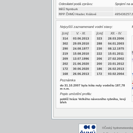
Odesilatel podá zprávu:
Spojení na a
MěÚ Nymburk
RPP ČHMÚ Hradec Králové
495436257,
Nejvyšší zaznamenané vodní stavy:
[cm]
V. - XI.
[cm]
XII. - IV.
314
03.06.2013
323
28.03.2006
302
29.09.2010
288
04.01.2003
290
24.08.1977
230
08.12.1975
219
15.08.2010
222
15.01.2011
209
13.07.1996
206
27.02.2002
202
21.06.2020
200
23.01.2012
172
30.06.2020
186
26.02.2013
168
26.06.2013
172
03.02.2004
Poznámka
do 31.10.2007 byla kóta nuly vodočtu 187,78
m n.m.
Popis umístění profilu:
poblíž hráze Velkého návesního rybníka, levý
břeh
©Český hydrometeorologi