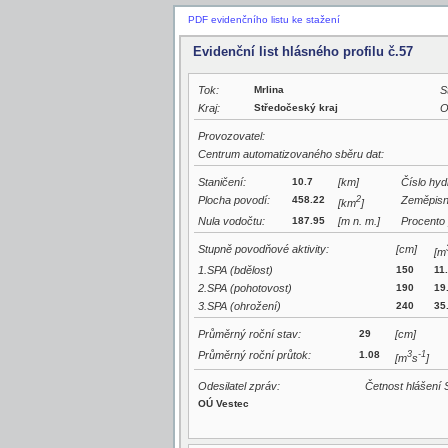
PDF evidenčního listu ke stažení
Evidenční list hlásného profilu č.57
Tok:
Mrlina
S
Kraj:
Středočeský kraj
O
Provozovatel:
Centrum automatizovaného sběru dat:
Staničení:
10.7
[km]
Číslo hyd
Plocha povodí:
458.22
2
Zeměpisn
[km
]
Nula vodočtu:
187.95
[m n. m.]
Procento 
Stupně povodňové aktivity:
[cm]
[m
1.SPA (bdělost)
150
11
2.SPA (pohotovost)
190
19
3.SPA (ohrožení)
240
35
Průměrný roční stav:
29
[cm]
Průměrný roční průtok:
1.08
3
-1
[m
s
]
Odesilatel zpráv:
Četnost hlášení 
OÚ Vestec