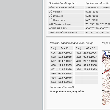
Odesilatel podá zprávu:
Spojení na adresáta:
MěÚ Uherské Hradiště
720402008,7241918
OÚ Veletiny
572671181
OÚ Drslavice
572671151
OÚ Hradčovice
572671103
KrÚ Zlínského kraje
731555128, 731555
KOPIS HZS Zlín
950670299,9506702
VHD Povodí Moravy Brno
541 211 737, 541 63
Nejvyšší zaznamenané vodní stavy:
Mapa v
[cm]
V. - XI.
[cm]
XII. - IV.
606
29.07.1972
462
29.03.2006
583
16.08.1959
422
03.02.1967
527
08.07.1997
420
20.12.1966
460
12.06.1965
406
31.03.1958
451
24.07.1960
394
21.02.1969
435
05.07.1958
434
19.07.1970
594
15.09.2024
Popis umístění profilu:
50 m pod mostem, levý břeh