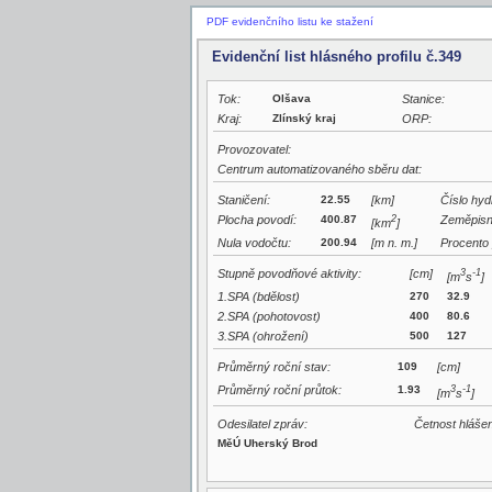
PDF evidenčního listu ke stažení
Evidenční list hlásného profilu č.349
Tok:
Olšava
Stanice:
Kraj:
Zlínský kraj
ORP:
Provozovatel:
Centrum automatizovaného sběru dat:
Staničení:
22.55
[km]
Číslo hyd
Plocha povodí:
400.87
2
Zeměpisn
[km
]
Nula vodočtu:
200.94
[m n. m.]
Procento 
Stupně povodňové aktivity:
[cm]
3
-1
[m
s
]
1.SPA (bdělost)
270
32.9
2.SPA (pohotovost)
400
80.6
3.SPA (ohrožení)
500
127
Průměrný roční stav:
109
[cm]
Průměrný roční průtok:
1.93
3
-1
[m
s
]
Odesilatel zpráv:
Četnost hláše
MěÚ Uherský Brod