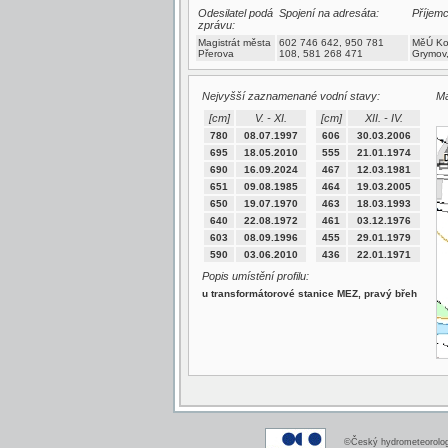
Odesilatel podá
Spojení na adresáta:
Příjemc
zprávu:
Magistrát města
602 746 642, 950 781
MěÚ Ko
Přerova
108, 581 268 471
Grymov
Nejvyšší zaznamenané vodní stavy:
Ma
[cm]
V. - XI.
[cm]
XII. - IV.
780
08.07.1997
606
30.03.2006
695
18.05.2010
555
21.01.1974
690
16.09.2024
467
12.03.1981
651
09.08.1985
464
19.03.2005
650
19.07.1970
463
18.03.1993
640
22.08.1972
461
03.12.1976
603
08.09.1996
455
29.01.1979
590
03.06.2010
436
22.01.1971
Popis umístění profilu:
u transformátorové stanice MEZ, pravý břeh
©Český hydrometeorologi