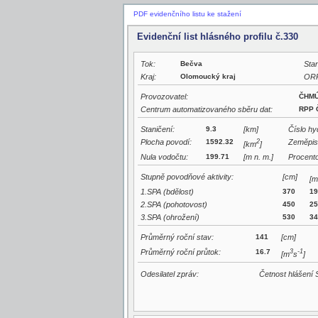
PDF evidenčního listu ke stažení
Evidenční list hlásného profilu č.330
Tok:
Bečva
Stan
Kraj:
Olomoucký kraj
OR
Provozovatel:
ČHMÚ
Centrum automatizovaného sběru dat:
RPP 
Staničení:
9.3
[km]
Číslo hy
Plocha povodí:
1592.32
2
Zeměpis
[km
]
Nula vodočtu:
199.71
[m n. m.]
Procento
Stupně povodňové aktivity:
[cm]
[m
1.SPA (bdělost)
370
19
2.SPA (pohotovost)
450
25
3.SPA (ohrožení)
530
34
Průměrný roční stav:
141
[cm]
Průměrný roční průtok:
16.7
3
-1
[m
s
]
Odesilatel zpráv:
Četnost hlášení 