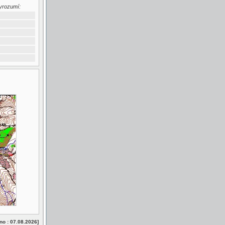
yrozumí:
no : 07.08.2026]