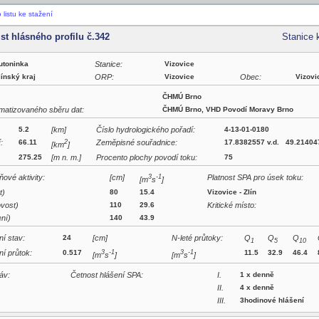
listu ke stažení
ist hlásného profilu č.342
Stanice 
utoninka
Stanice:
Vizovice
línský kraj
ORP:
Vizovice
Obec:
Vizovi
ČHMÚ Brno
matizovaného sběru dat:
ČHMÚ Brno, VHD Povodí Moravy Brno
5.2
[km]
Číslo hydrologického pořadí:
4-13-01-0180
:
66.11
2
Zeměpisné souřadnice:
17.8382557 v.d. 49.214047
[km
]
275.25
[m n. m.]
Procento plochy povodí toku:
75
ové aktivity:
[cm]
3
-1
Platnost SPA pro úsek toku:
[m
s
]
t)
80
15.4
Vizovice - Zlín
vost)
110
29.6
Kritické místo:
ní)
140
43.9
í stav:
24
[cm]
N-leté průtoky:
Q
Q
Q
1
5
10
í průtok:
0.517
3
-1
3
-1
11.5
32.9
46.4
[m
s
]
[m
s
]
áv:
Četnost hlášení SPA:
I.
1 x denně
II.
4 x denně
III.
3hodinové hlášení