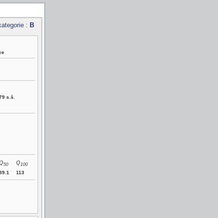
kategorie :
B
ce
9 s.š.
Q
Q
50
100
89.1
113