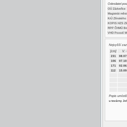
Odesilatel po
OÚ Zádveřice
Magistrát měst
KrÚ Zlínského 
KOPIS HZS Zl
RPP ČHMÚ Br
VHD Povodí M
Nejvyšší za
[cm]
V. -
231
08.07
106
07.10
171
02.06
112
15.09
Popis umístěn
u továrny Je