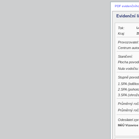
PDF evidenčního 
Evidenční l
Tok:
L
Kraj:
Z
Provozovatel:
Centrum auto
Staničení:
Plocha povodí
Nula vodočtu:
Stupně povodň
1.SPA (bdělos
2.SPA (pohoto
3.SPA (ohrože
Průměrný ročn
Průměrný ročn
Odesilatel zpr
MěÚ Vizovice