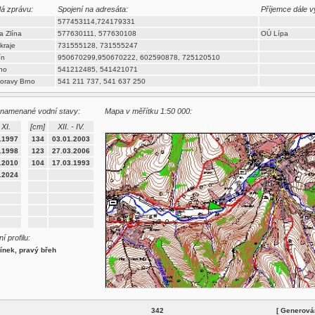
dá zprávu:
Spojení na adresáta:
Příjemce dále v
577453114,724179331
a Zlína
577630111, 577630108
OÚ Lípa
kraje
731555128, 731555247
ín
950670299,950670222, 602590878, 725120510
no
541212485, 541421071
oravy Brno
541 211 737, 541 637 250
znamenané vodní stavy:
Mapa v měřítku 1:50 000:
 XI.
[cm]
XII. - IV.
.1997
134
03.01.2003
.1998
123
27.03.2006
.2010
104
17.03.1993
.2024
í profilu:
línek, pravý břeh
342
[ Generová