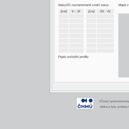
Nejvyšší zaznamenané vodní stavy:
Mapa v 
[cm]
V. - XI.
[cm]
XII. - IV.
Popis umístění profilu:
©Český hydrometeorologi
Aplikace byla vyrobena