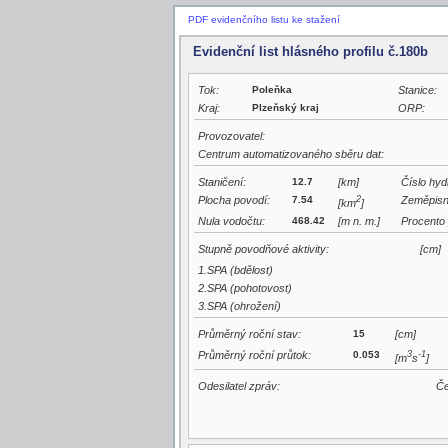
PDF evidenčního listu ke stažení
Evidenční list hlásného profilu č.180b
Tok:
Poleňka
Stanice:
Kraj:
Plzeňský kraj
ORP:
Provozovatel:
Centrum automatizovaného sběru dat:
Staničení:
12.7
[km]
Číslo hyd
Plocha povodí:
7.54
2
Zeměpisn
[km
]
Nula vodočtu:
468.42
[m n. m.]
Procento 
Stupně povodňové aktivity:
[cm]
1.SPA (bdělost)
2.SPA (pohotovost)
3.SPA (ohrožení)
Průměrný roční stav:
15
[cm]
Průměrný roční průtok:
0.053
3
-1
[m
s
]
Odesilatel zpráv:
Če