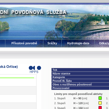
Přívalové povodně
Srážky
Hydrologie-data
Odkaz
Tok
Název stanice
Kategorie
Povodí III. řádu
Obec s rozšířenou působností
Provozovatel
Limity pro stupně povodňové aktivity
1. Stupeň
H
=
90
[cm]
1.
2. Stupeň
H
=
120
[cm]
2.
3. Stupeň
H
=
150
[cm]
3.