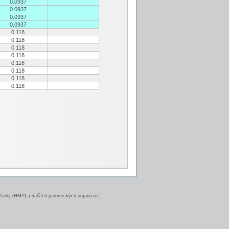
0.0937
0.0937
0.0937
0.0937
0.118
0.118
0.118
0.118
0.118
0.118
0.118
0.118
rahy (HMP) a dalších partnerských organizací.