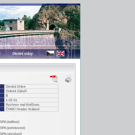
y
Okolní státy
Divoká Orlice
Orlické Záhoří
B
1-02-01
Rychnov nad Kněžnou
ČHMÚ Hradec Králové
 SPA (bdělost)
 SPA (pohotovost)
 SPA (ohrožení)