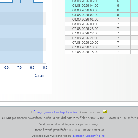
08.08.2026 05:00
6
08.08.2026 04:00
6
08.08.2026 03:00
6
08.08.2026 02:00
6
08.08.2026 01:00
7
08.08.2026 00:00
7
07.08.2026 23:00
7
07.08.2026 22:00
7
07.08.2026 21:00
7
07.08.2026 20:00
7
07.08.2026 19:00
7
07.08.2026 18:00
7
©
Český hydrometeorologický ústav
. Správce serveru :
ČHMÚ pro hlásnou povodňovou službu a aktuální data z měřících stanic ČHMÚ, Povodí s.p., hl. města P
Veškerá uváděná data jsou bez právní záruky.
Doporučované prohlížeče : IE7, IE8, Firefox, Opera 33
Aplikace byla vyrobena firmou
Hydrosoft Veleslavín s.r.o.