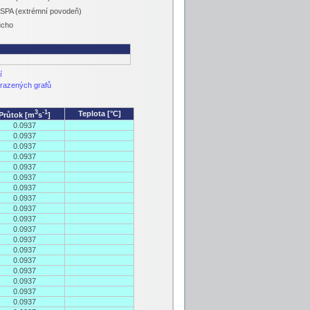
 SPA (extrémní povodeň)
ucho
í
razených grafů
3
-1
Teplota [°C]
Průtok [m
s
]
0.0937
0.0937
0.0937
0.0937
0.0937
0.0937
0.0937
0.0937
0.0937
0.0937
0.0937
0.0937
0.0937
0.0937
0.0937
0.0937
0.0937
0.0937