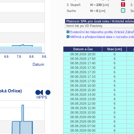
3. Stupeň
H
=
230
[cm]
3.
Sucho
H
=
6
[cm]
S
Platnost SPA pro úsek toku / Kritické místo
horní tok po VD Pastviny
Evidenční list hlásného profilu Orlické Záhoř
Měřená a předpovídaná data v rozsahu zob
Datum a čas
Stav [cm]
08.08.2026 18:00
6
08.08.2026 17:50
6
08.08.2026 17:40
6
08.08.2026 17:30
6
08.08.2026 17:20
6
08.08.2026 17:10
6
08.08.2026 17:00
6
08.08.2026 16:00
6
08.08.2026 15:00
6
08.08.2026 14:00
6
08.08.2026 13:00
6
08.08.2026 12:00
6
08.08.2026 11:00
6
08.08.2026 10:00
6
08.08.2026 09:00
6
08.08.2026 08:00
6
08.08.2026 07:00
6
08.08.2026 06:00
6