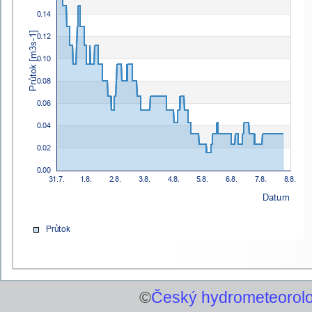
©
Český hydrometeorolo