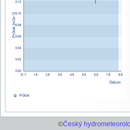
©
Český hydrometeorolo