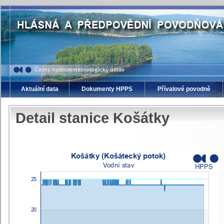
Český hydrometeorologický ústav
Aktuální data
Dokumenty HPPS
Přívalové povodně
Detail stanice Košátky