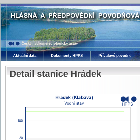
Český hydrometeorologický ústav
Aktuální data
Dokumenty HPPS
Přívalové povodně
Detail stanice Hrádek