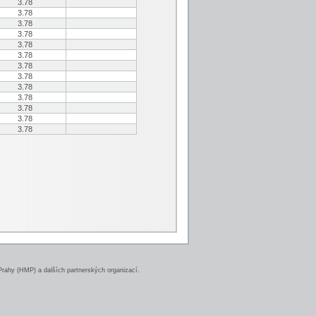
3.78
3.78
3.78
3.78
3.78
3.78
3.78
3.78
3.78
3.78
3.78
3.78
3.78
rahy (HMP) a dalších partnerských organizací.