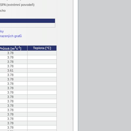
 SPA (extrémní povodeň)
ucho
sky
razených grafů
3
-1
Teplota [°C]
Průtok [m
s
]
3.78
3.78
3.78
3.78
3.61
3.78
3.78
3.78
3.78
3.78
3.78
3.78
3.78
3.78
3.78
3.78
3.78
3.78