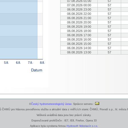
07.08.2026 01:00
57
07.08.2026 00:00
57
06.08.2026 23:00
57
06.08.2026 22:00
57
06.08.2026 21:00
57
06.08.2026 20:00
57
06.08.2026 19:00
57
06.08.2026 18:00
57
06.08.2026 17:00
57
06.08.2026 16:00
57
06.08.2026 15:00
57
06.08.2026 14:00
57
06.08.2026 13:00
57
©
Český hydrometeorologický ústav
. Správce serveru :
ČHMÚ pro hlásnou povodňovou službu a aktuální data z měřících stanic ČHMÚ, Povodí s.p., hl. města P
Veškerá uváděná data jsou bez právní záruky.
Doporučované prohlížeče : IE7, IE8, Firefox, Opera 33
Aplikace byla vyrobena firmou
Hydrosoft Veleslavín s.r.o.