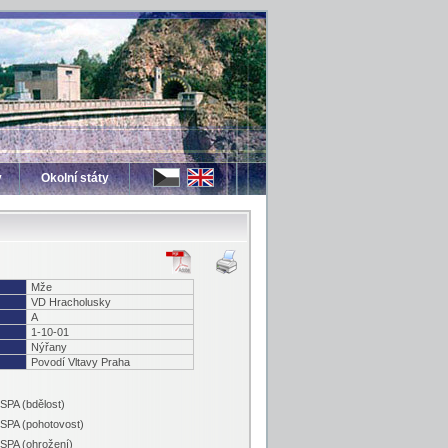
y
Okolní státy
Mže
VD Hracholusky
A
1-10-01
Nýřany
Povodí Vltavy Praha
 SPA (bdělost)
 SPA (pohotovost)
 SPA (ohrožení)