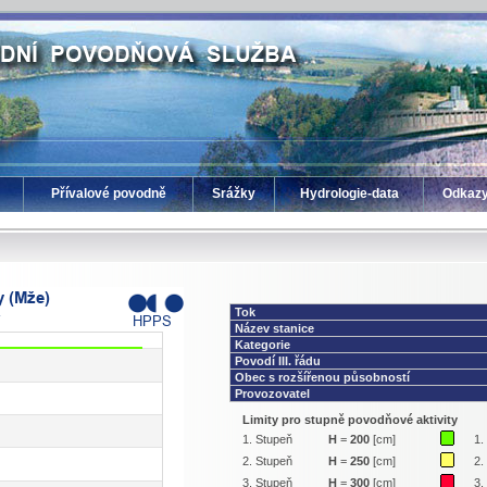
Přívalové povodně
Srážky
Hydrologie-data
Odkaz
Tok
Název stanice
Kategorie
Povodí III. řádu
Obec s rozšířenou působností
Provozovatel
Limity pro stupně povodňové aktivity
1. Stupeň
H
=
200
[cm]
1.
2. Stupeň
H
=
250
[cm]
2.
3. Stupeň
H
=
300
[cm]
3.