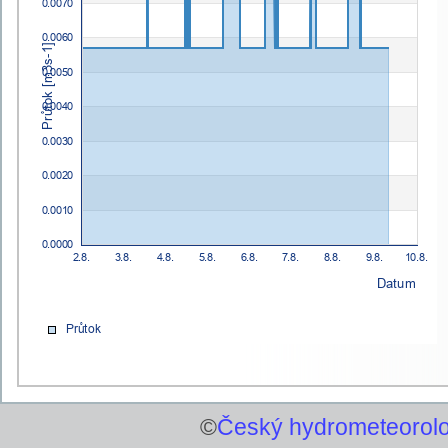
©
Český hydrometeorolo