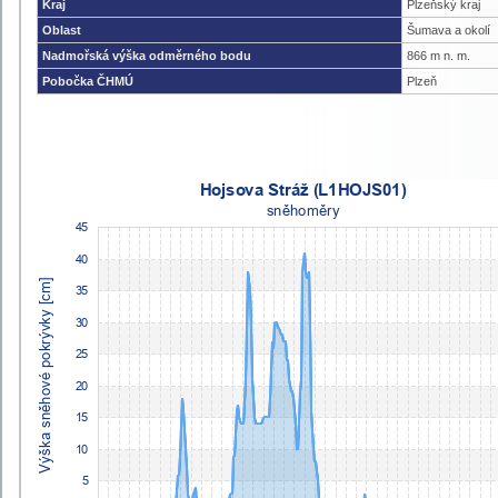
Kraj
Plzeňský kraj
Oblast
Šumava a okolí
Nadmořská výška odměrného bodu
866 m n. m.
Pobočka ČHMÚ
Plzeň