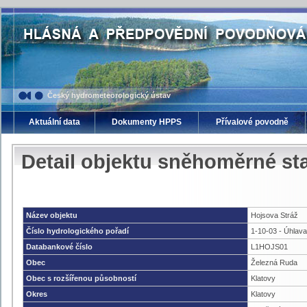
Český hydrometeorologický ústav
Aktuální data
Dokumenty HPPS
Přívalové povodně
Detail objektu sněhoměrné st
Název objektu
Hojsova Stráž
Číslo hydrologického pořadí
1-10-03 - Úhlava
Databankové číslo
L1HOJS01
Obec
Železná Ruda
Obec s rozšířenou působností
Klatovy
Okres
Klatovy