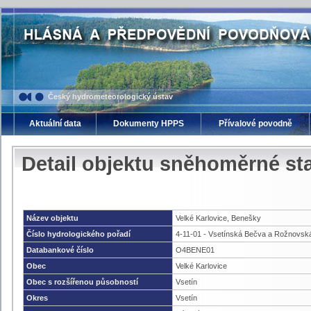
Český hydrometeorologický ústav
Aktuální data
Dokumenty HPPS
Přívalové povodně
Detail objektu sněhoměrné sta
Název objektu
Velké Karlovice, Benešky
Číslo hydrologického pořadí
4-11-01 - Vsetínská Bečva a Rožnovsk
Databankové číslo
O4BENE01
Obec
Velké Karlovice
Obec s rozšířenou působností
Vsetín
Okres
Vsetín