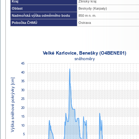
Kraj
Zlínský kraj
Oblast
Beskydy (Karpaty)
Nadmořská výška odměrného bodu
850 m n. m.
Pobočka ČHMÚ
Ostrava