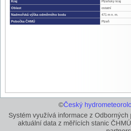
Kraj
Plzeňský kraj
Oblast
ostatní
Nadmořská výška odměrného bodu
471 m n. m.
Pobočka ČHMÚ
Plzeň
©
Český hydrometeorolo
Systém využívá informace z Odborných
aktuální data z měřících stanic ČHMÚ