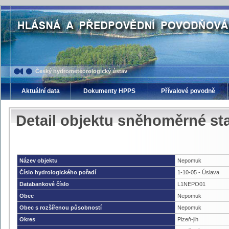
Český hydrometeorologický ústav
Aktuální data
Dokumenty HPPS
Přívalové povodně
Detail objektu sněhoměrné s
Název objektu
Nepomuk
Číslo hydrologického pořadí
1-10-05 - Úslava
Databankové číslo
L1NEPO01
Obec
Nepomuk
Obec s rozšířenou působností
Nepomuk
Okres
Plzeň-jih