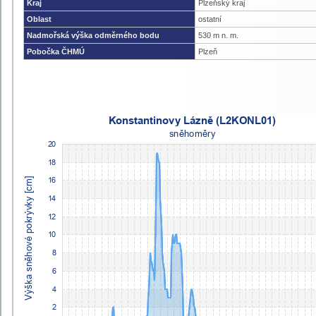
Kraj
Plzeňský kraj
Oblast
ostatní
Nadmořská výška odměrného bodu
530 m n. m.
Pobočka ČHMÚ
Plzeň