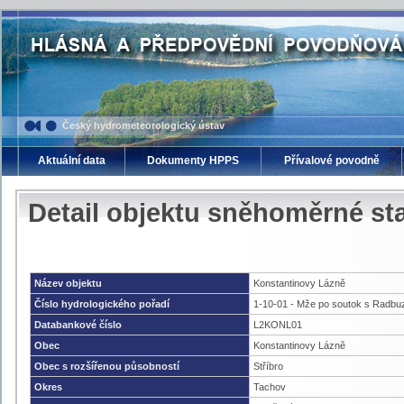
Český hydrometeorologický ústav
Aktuální data
Dokumenty HPPS
Přívalové povodně
Detail objektu sněhoměrné st
Název objektu
Konstantinovy Lázně
Číslo hydrologického pořadí
1-10-01 - Mže po soutok s Radbu
Databankové číslo
L2KONL01
Obec
Konstantinovy Lázně
Obec s rozšířenou působností
Stříbro
Okres
Tachov