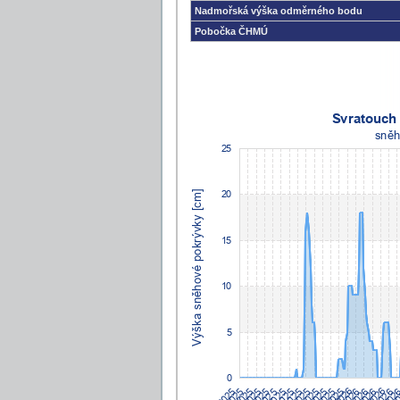
Nadmořská výška odměrného bodu
Pobočka ČHMÚ