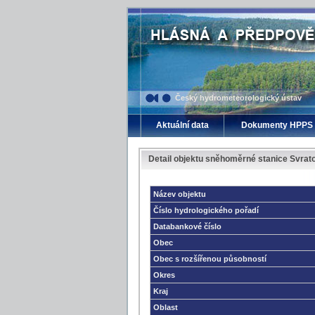
Český hydrometeorologický ústav
Aktuální data
Dokumenty HPPS
Detail objektu sněhoměrné stanice Svrat
Název objektu
Číslo hydrologického pořadí
Databankové číslo
Obec
Obec s rozšířenou působností
Okres
Kraj
Oblast