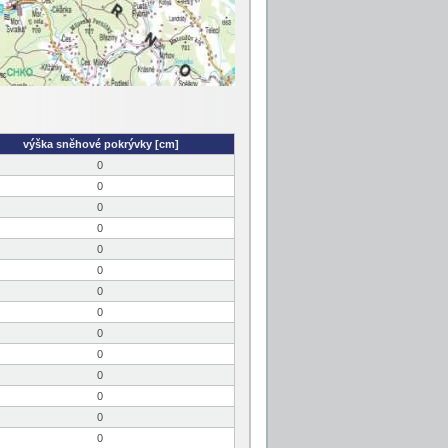
výška sněhové pokrývky [cm]
0
0
0
0
0
0
0
0
0
0
0
0
0
0