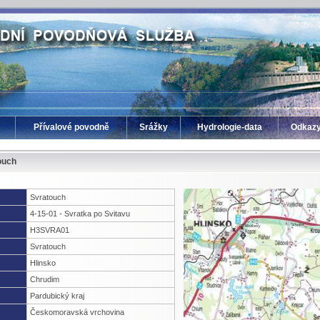
Přívalové povodně
Srážky
Hydrologie-data
Odkaz
ouch
Svratouch
4-15-01 - Svratka po Svitavu
H3SVRA01
Svratouch
Hlinsko
Chrudim
Pardubický kraj
Českomoravská vrchovina