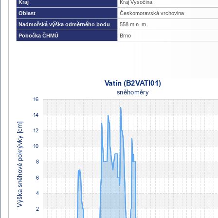
Kraj
Kraj Vysočina
Oblast
Českomoravská vrchovina
Nadmořská výška odměrného bodu
558 m n. m.
Pobočka ČHMÚ
Brno