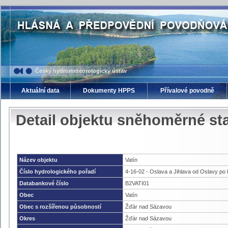
Český hydrometeorologický ústav
Aktuální data
Dokumenty HPPS
Přívalové povodně
Detail objektu sněhoměrné sta
Název objektu
Vatín
Číslo hydrologického pořadí
4-16-02 - Oslava a Jihlava od Oslavy po
Databankové číslo
B2VATI01
Obec
Vatín
Obec s rozšířenou působností
Žďár nad Sázavou
Okres
Žďár nad Sázavou