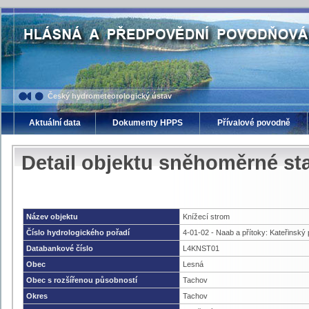
Český hydrometeorologický ústav
Aktuální data
Dokumenty HPPS
Přívalové povodně
Detail objektu sněhoměrné st
Název objektu
Knížecí strom
Číslo hydrologického pořadí
4-01-02 - Naab a přítoky: Kateřinský
Databankové číslo
L4KNST01
Obec
Lesná
Obec s rozšířenou působností
Tachov
Okres
Tachov