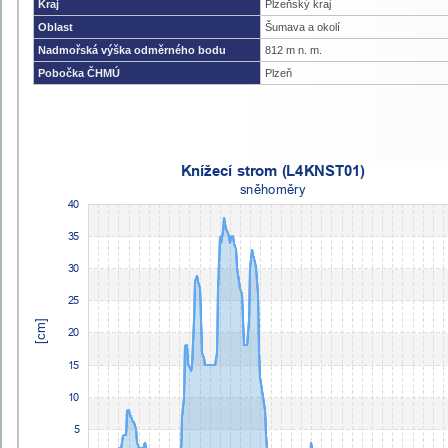
Kraj
Plzeňský kraj
Oblast
Šumava a okolí
Nadmořská výška odměrného bodu
812 m n. m.
Pobočka ČHMÚ
Plzeň