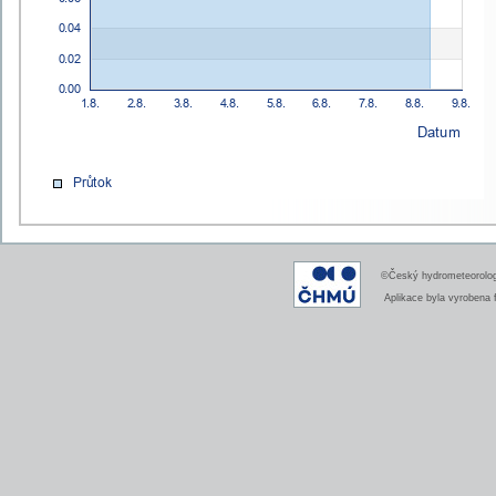
©Český hydrometeorologi
Aplikace byla vyrobena