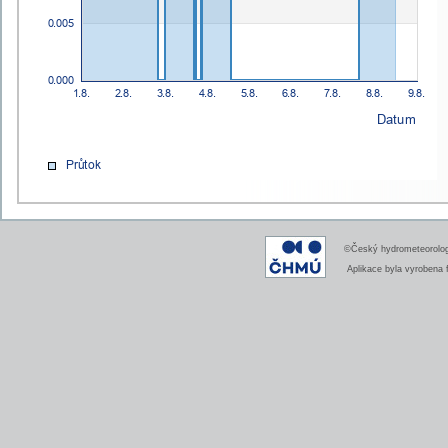
©Český hydrometeorologi
Aplikace byla vyrobena