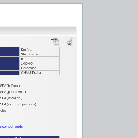
Kocába
Štěchovice
B
1-08-05
Černošice
ČHMÚ Praha
 SPA (bdělost)
 SPA (pohotovost)
 SPA (ohrožení)
 SPA (extrémní povodeň)
ucho
razených grafů