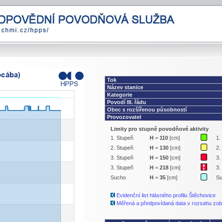
Tok
Název stanice
Kategorie
Povodí III. řádu
Obec s rozšířenou působností
Provozovatel
Limity pro stupně povodňové aktivity
1. Stupeň
H
=
110
[cm]
1.
2. Stupeň
H
=
130
[cm]
2.
3. Stupeň
H
=
150
[cm]
3.
3. Stupeň
H
=
218
[cm]
3.
Sucho
H
=
35
[cm]
S
Evidenční list hlásného profilu Štěchovice
Měřená a předpovídaná data v rozsahu zob