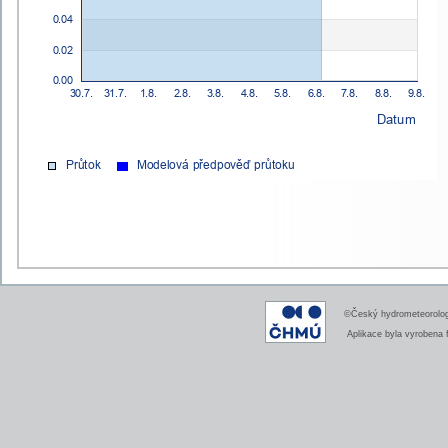
©Český hydrometeorologi
Aplikace byla vyrobena