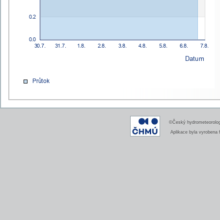
©Český hydrometeorologi
Aplikace byla vyrobena