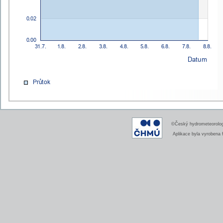
©Český hydrometeorologi
Aplikace byla vyrobena