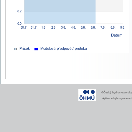
©Český hydrometeorologi
Aplikace byla vyrobena