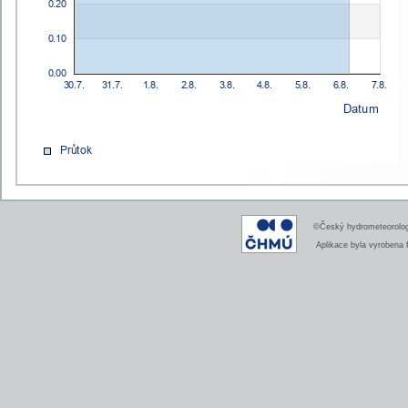
©Český hydrometeorologi
Aplikace byla vyrobena