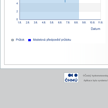
©Český hydrometeorologi
Aplikace byla vyrobena