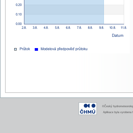
©Český hydrometeorologi
Aplikace byla vyrobena