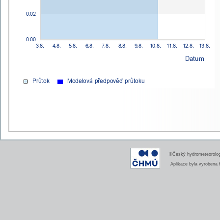
©Český hydrometeorologi
Aplikace byla vyrobena