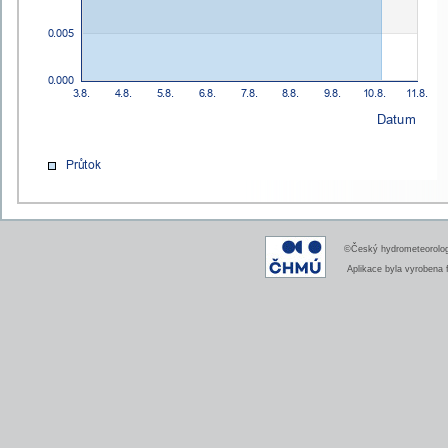
©Český hydrometeorologi
Aplikace byla vyrobena