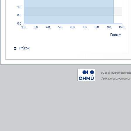
©Český hydrometeorologi
Aplikace byla vyrobena