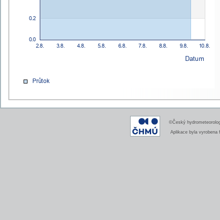
©Český hydrometeorologi
Aplikace byla vyrobena