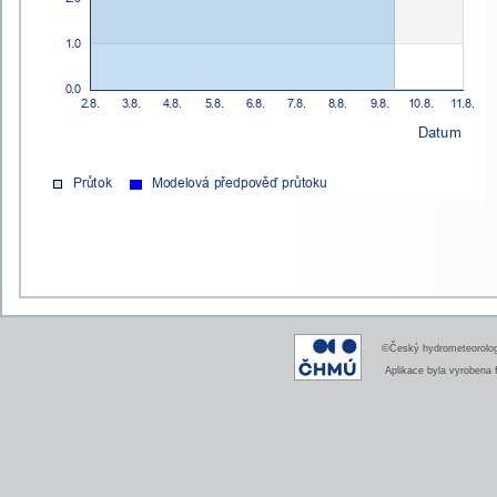
©Český hydrometeorologi
Aplikace byla vyrobena