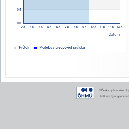
©Český hydrometeorologi
Aplikace byla vyrobena