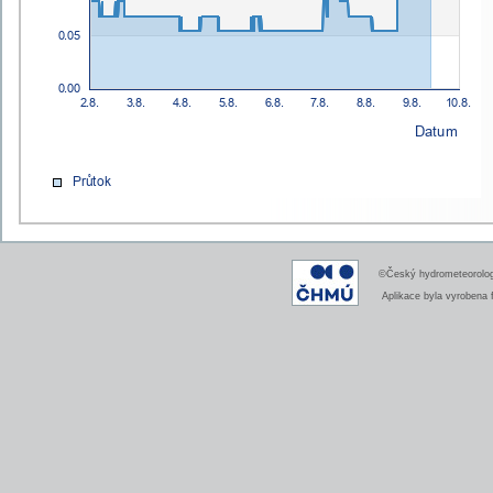
©Český hydrometeorologi
Aplikace byla vyrobena