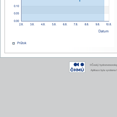
©Český hydrometeorologi
Aplikace byla vyrobena