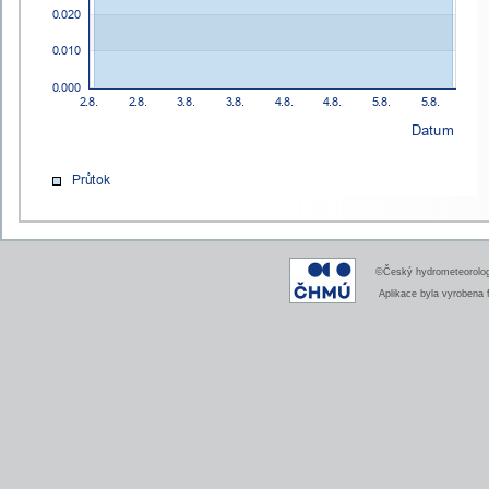
©Český hydrometeorologi
Aplikace byla vyrobena