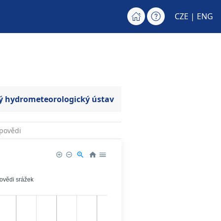
CZE |
ENG
ý hydrometeorologický ústav
povědi
povědi srážek