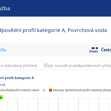
užba
edpovědní profil kategorie A, Povrchová voda
filu
Česk
ice (tabulkový přehled)
Jak rozumět pravděpodobnostní před
ní profil kategorie A
3:48
ová předpověď vodního stavu
Intervaly spolehlivosti podle nejistoty před
cm