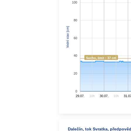
100
80
Vodní stav [cm]
60
40
Sucho, limit : 37 cm
20
0
29.07.
10h
30.07.
10h
31.07
Dalečín, tok Svratka, předpověd