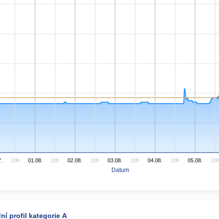
.
10h
01.08.
10h
02.08.
10h
03.08.
10h
04.08.
10h
05.08.
10
Datum
ní profil kategorie A