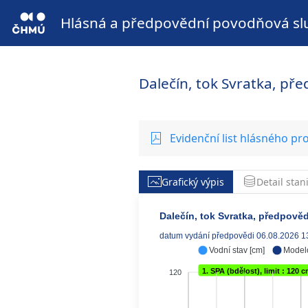
Hlásná a předpovědní povodňová sl
Dalečín, tok Svratka, př
Evidenční list hlásného pro
Grafický výpis
Detail stan
Dalečín, tok Svratka, předpověd
datum vydání předpovědi 06.08.2026 1
Vodní stav [cm]
Model
1. SPA (bdělost), limit : 120 
120