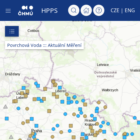
HPPS
CZE |
ENG
Povrchová Voda ::: Aktuální Měření