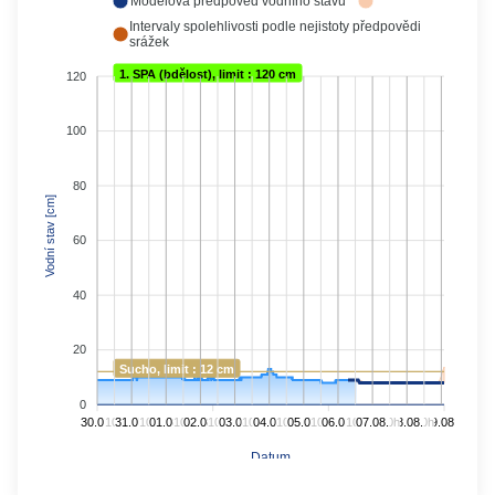
Modelová předpověď vodního stavu
Intervaly spolehlivosti podle nejistoty předpovědi
srážek
1. SPA (bdělost), limit : 120 cm
120
100
80
Vodní stav [cm]
60
40
20
Sucho, limit : 12 cm
0
30.07.
10h
31.07.
10h
01.08.
10h
02.08.
10h
03.08.
10h
04.08.
10h
05.08.
10h
06.08.
10h
07.08.
10h
08.08.
10h
09.08.
Datum