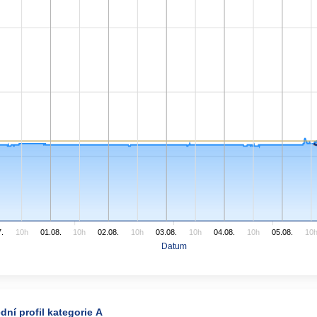
.
10h
01.08.
10h
02.08.
10h
03.08.
10h
04.08.
10h
05.08.
10
Datum
ní profil kategorie A