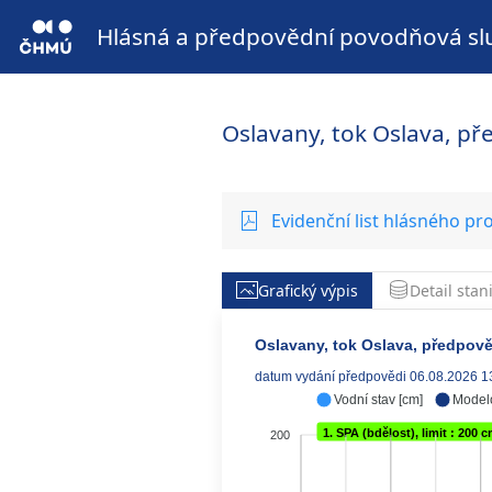
Hlásná a předpovědní povodňová sl
Oslavany, tok Oslava, př
Evidenční list hlásného pro
Grafický výpis
Detail stan
Oslavany, tok Oslava, předpověd
datum vydání předpovědi 06.08.2026 1
Vodní stav [cm]
Model
1. SPA (bdělost), limit : 200 
200