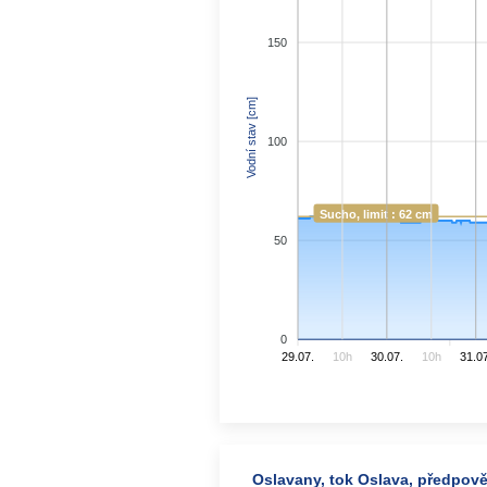
150
Vodní stav [cm]
100
Sucho, limit : 62 cm
50
0
29.07.
10h
30.07.
10h
31.07
Oslavany, tok Oslava, předpověd