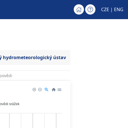
CZE |
ENG
ý hydrometeorologický ústav
povědi
povědi srážek