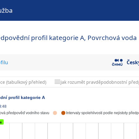
užba
edpovědní profil kategorie A, Povrchová voda
filu
Česk
ice (tabulkový přehled)
Jak rozumět pravděpodobnostní před
ní profil kategorie A
3:48
ová předpověď vodního stavu
Intervaly spolehlivosti podle nejistoty před
cm