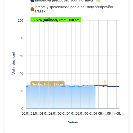
Modelová předpověď vodního stavu
Intervaly spolehlivosti podle nejistoty předpovědi
srážek
1. SPA (bdělost), limit : 100 cm
100
80
Vodní stav [cm]
60
40
Sucho, limit : 27 cm
20
0
30.07.
10h
31.07.
10h
01.08.
10h
02.08.
10h
03.08.
10h
04.08.
10h
05.08.
10h
06.08.
10h
07.08.
10h
08.08.
10h
09.08.
Datum