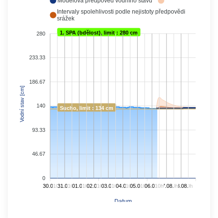
Modelová předpověď vodního stavu
Intervaly spolehlivosti podle nejistoty předpovědi
srážek
1. SPA (bdělost), limit : 280 cm
280
233.33
186.67
Vodní stav [cm]
140
Sucho, limit : 134 cm
93.33
46.67
0
30.07.
10h
31.07.
10h
01.08.
10h
02.08.
10h
03.08.
10h
04.08.
10h
05.08.
10h
06.08.
10h
07.08.
10h
08.08.
10h
Datum