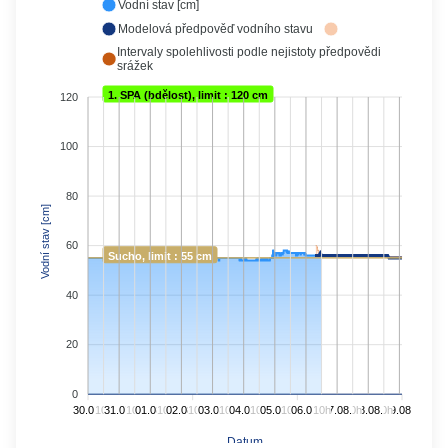
Vodní stav [cm]
Modelová předpověď vodního stavu
Intervaly spolehlivosti podle nejistoty předpovědi
srážek
1. SPA (bdělost), limit : 120 cm
120
100
80
Vodní stav [cm]
60
Sucho, limit : 55 cm
40
20
0
30.07.
10h
31.07.
10h
01.08.
10h
02.08.
10h
03.08.
10h
04.08.
10h
05.08.
10h
06.08.
10h
07.08.
10h
08.08.
10h
09.08.
Datum