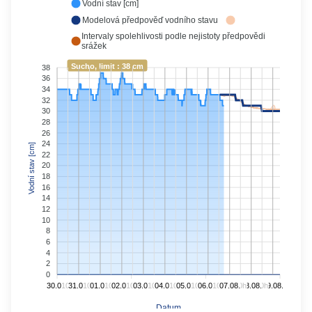
Vodní stav [cm]
Modelová předpověď vodního stavu
Intervaly spolehlivosti podle nejistoty předpovědi
srážek
Sucho, limit : 38 cm
38
36
34
32
30
28
26
24
Vodní stav [cm]
22
20
18
16
14
12
10
8
6
4
2
0
30.07.
10h
31.07.
10h
01.08.
10h
02.08.
10h
03.08.
10h
04.08.
10h
05.08.
10h
06.08.
10h
07.08.
10h
08.08.
10h
09.08.
Datum