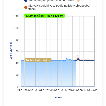
Modelová předpověď vodního stavu
Intervaly spolehlivosti podle nejistoty předpovědi
srážek
1. SPA (bdělost), limit : 120 cm
120
100
80
Vodní stav [cm]
60
Sucho, limit : 44 cm
40
20
0
29.07.
10h
30.07.
10h
31.07.
10h
01.08.
10h
02.08.
10h
03.08.
10h
04.08.
10h
05.08.
10h
06.08.
10h
07.08.
10h
08.08.
Datum